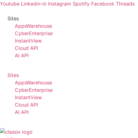
Zum
Youtube
Linkedin-in
Instagram
Spotify
Facebook
Threads
Inhalt
Tel.: +49 40-530 54 29-0
springen
Sites
AppsWarehouse
CyberEnterprise
InstantView
Cloud API
AI API
Sites
AppsWarehouse
CyberEnterprise
InstantView
Cloud API
AI API