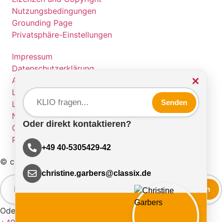
Nutzungsbedingungen
Grounding Page
Privatsphäre-Einstellungen
Impressum
Datenschutzerklärung
×
AGBs
Lizenzbedingungen
Senden
Lizenzen und Copyright
Nutzungsbedingungen
Oder direkt kontaktieren?
Grounding Page
Privatsphäre-Einstellungen
+49 40-5305429-42
© classix Software GmbH
christine.garbers@classix.de
Senden
Oder direkt kontaktieren?