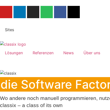
Tel.: +49 40-530 54 29-0
Sites
Lösungen
Referenzen
News
Über uns
die Software Facto
Wo andere noch manuell programmieren, nutzen
classix – a class of its own